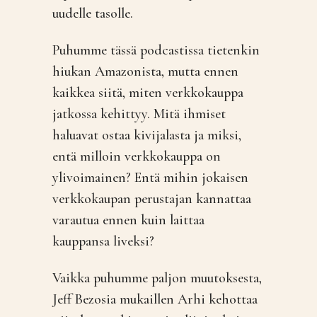
uudelle tasolle.
Puhumme tässä podcastissa tietenkin
hiukan Amazonista, mutta ennen
kaikkea siitä, miten verkkokauppa
jatkossa kehittyy. Mitä ihmiset
haluavat ostaa kivijalasta ja miksi,
entä milloin verkkokauppa on
ylivoimainen? Entä mihin jokaisen
verkkokaupan perustajan kannattaa
varautua ennen kuin laittaa
kauppansa liveksi?
Vaikka puhumme paljon muutoksesta,
Jeff Bezosia mukaillen Arhi kehottaa