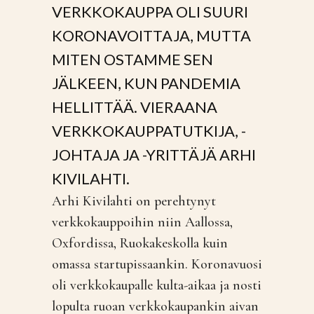
VERKKOKAUPPA OLI SUURI
KORONAVOITTAJA, MUTTA
MITEN OSTAMME SEN
JÄLKEEN, KUN PANDEMIA
HELLITTÄÄ. VIERAANA
VERKKOKAUPPATUTKIJA, -
JOHTAJA JA -YRITTÄJÄ ARHI
KIVILAHTI.
Arhi Kivilahti on perehtynyt
verkkokauppoihin niin Aallossa,
Oxfordissa, Ruokakeskolla kuin
omassa startupissaankin. Koronavuosi
oli verkkokaupalle kulta-aikaa ja nosti
lopulta ruoan verkkokaupankin aivan