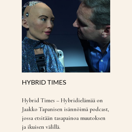
HYBRID TIMES
Hybrid Times – Hybridielämää on
Jaakko Tapanisen isännöimä podcast,
jossa etsitään tasapainoa muutoksen
ja ikuisen välillä.