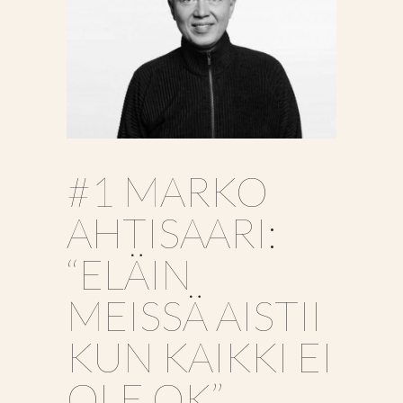
#1 MARKO
AHTISAARI:
“ELÄIN
MEISSÄ AISTII
KUN KAIKKI EI
OLE OK”