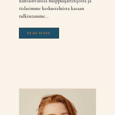
kansainvälisiä huippuajattelijoita ja
tislasimme keskusteluista kasaan
tulkintamme...
READ MORE