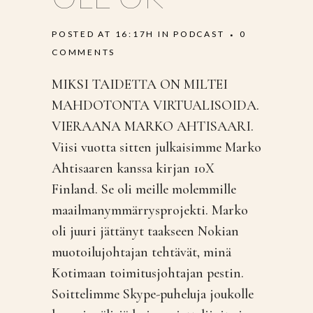
POSTED AT 16:17H
IN
PODCAST
0
COMMENTS
MIKSI TAIDETTA ON MILTEI
MAHDOTONTA VIRTUALISOIDA.
VIERAANA MARKO AHTISAARI.
Viisi vuotta sitten julkaisimme Marko
Ahtisaaren kanssa kirjan 10X
Finland. Se oli meille molemmille
maailmanymmärrysprojekti. Marko
oli juuri jättänyt taakseen Nokian
muotoilujohtajan tehtävät, minä
Kotimaan toimitusjohtajan pestin.
Soittelimme Skype-puheluja joukolle