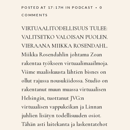
POSTED AT 17:17H
IN
PODCAST
0
COMMENTS
VIRTUAALITODELLISUUS TULEE:
VALITSETKO VALOISAN PUOLEN.
VIERAANA MIIKKA ROSENDAHL.
Miikka Rosendahlin johtama Zoan
rakentaa työkseen virtuaalimaailmoja.
Viime maaliskuusta lähtien bisnes on
ollut rajussa nousukiidossa. Studio on
rakentanut muun muassa virtuaalisen
Helsingin, tuottanut JVG:n
virtuaalisen vappukeikan ja Linnan
juhlien lisätyn todellisuuden osiot.
Tähän asti laitekanta ja laskentatehot