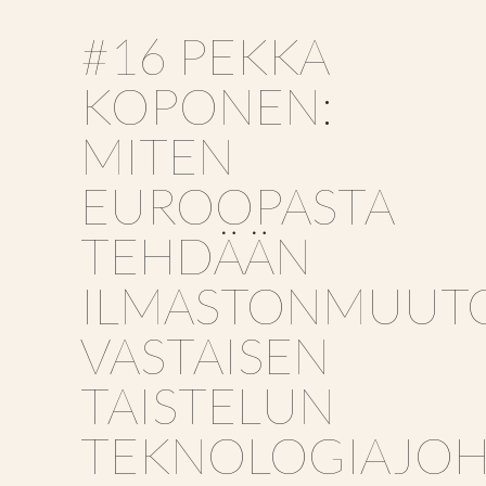
#16 PEKKA
KOPONEN:
MITEN
EUROOPASTA
TEHDÄÄN
ILMASTONMUUT
VASTAISEN
TAISTELUN
TEKNOLOGIAJOH