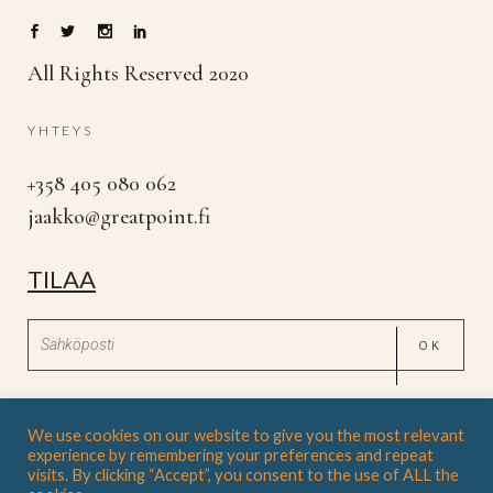
All Rights Reserved 2020
YHTEYS
+358 405 080 062
jaakko@greatpoint.fi
TILAA
* Sinua pyydetään vahvistamaan sähköpostitse
We use cookies on our website to give you the most relevant
experience by remembering your preferences and repeat
visits. By clicking “Accept”, you consent to the use of ALL the